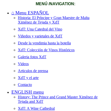
MENÚ /NAVIGATION:
⌂ Menu ESPAÑOL
Historia: El Príncipe y Gran Maestre de Malta
Ximénez de Tejada y XdT
XdT: Una Catedral del Vino
Viñedos y varietales de XdT
Desde la vendimia hasta la botella
XdT: Colección de Vinos Históricos
Galeria fotos XdT
Videos
Articulos de prensa
XdT y el arte
Contacto
ENGLISH menu
History: The Prince and Grand Master Ximénez de
Tejada and XdT
XdT: A Wine Cathedral