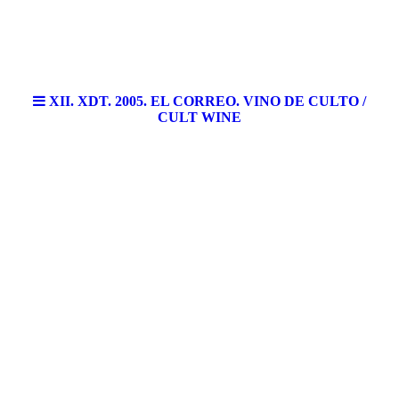
XII. XDT. 2005. EL CORREO. VINO DE CULTO /
CULT WINE
XdT. Un Vino de Culto.
XdT. A cult