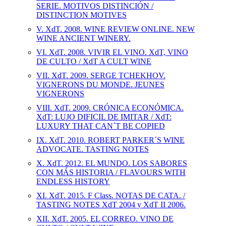
SERIE. MOTIVOS DISTINCIÓN /
DISTINCTION MOTIVES
V. XdT. 2008. WINE REVIEW ONLINE. NEW
WINE ANCIENT WINERY.
VI. XdT. 2008. VIVIR EL VINO. XdT, VINO
DE CULTO / XdT A CULT WINE
VII. XdT. 2009. SERGE TCHEKHOV.
VIGNERONS DU MONDE. JEUNES
VIGNERONS
VIII. XdT. 2009. CRÓNICA ECONÓMICA.
XdT: LUJO DIFICIL DE IMITAR / XdT:
LUXURY THAT CAN´T BE COPIED
IX. XdT. 2010. ROBERT PARKER´S WINE
ADVOCATE. TASTING NOTES
X. XdT. 2012. EL MUNDO. LOS SABORES
CON MÁS HISTORIA / FLAVOURS WITH
ENDLESS HISTORY
XI. XdT. 2015. F Class. NOTAS DE CATA. /
TASTING NOTES XdT 2004 y XdT II 2006.
XII. XdT. 2005. EL CORREO. VINO DE