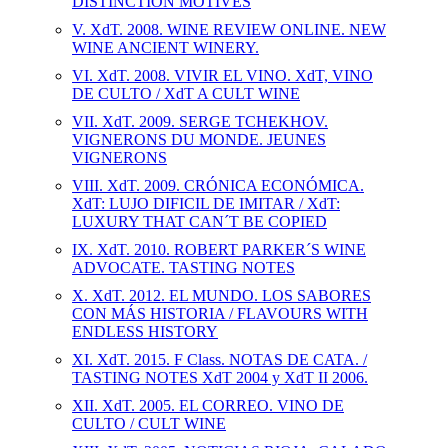
DISTINCTION MOTIVES
V. XdT. 2008. WINE REVIEW ONLINE. NEW
WINE ANCIENT WINERY.
VI. XdT. 2008. VIVIR EL VINO. XdT, VINO
DE CULTO / XdT A CULT WINE
VII. XdT. 2009. SERGE TCHEKHOV.
VIGNERONS DU MONDE. JEUNES
VIGNERONS
VIII. XdT. 2009. CRÓNICA ECONÓMICA.
XdT: LUJO DIFICIL DE IMITAR / XdT:
LUXURY THAT CAN´T BE COPIED
IX. XdT. 2010. ROBERT PARKER´S WINE
ADVOCATE. TASTING NOTES
X. XdT. 2012. EL MUNDO. LOS SABORES
CON MÁS HISTORIA / FLAVOURS WITH
ENDLESS HISTORY
XI. XdT. 2015. F Class. NOTAS DE CATA. /
TASTING NOTES XdT 2004 y XdT II 2006.
XII. XdT. 2005. EL CORREO. VINO DE
CULTO / CULT WINE