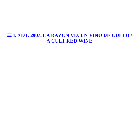
I. XDT. 2007. LA RAZON VD. UN VINO DE CULTO /
A CULT RED WINE
XdT. Un Vino de Culto.
XdT. A cult