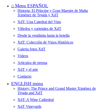
⌂ Menu ESPAÑOL
Historia: El Príncipe y Gran Maestre de Malta
Ximénez de Tejada y XdT
XdT: Una Catedral del Vino
Viñedos y varietales de XdT
Desde la vendimia hasta la botella
XdT: Colección de Vinos Históricos
Galeria fotos XdT
Videos
Articulos de prensa
XdT y el arte
Contacto
ENGLISH menu
History: The Prince and Grand Master Ximénez de
Tejada and XdT
XdT: A Wine Cathedral
XdT Vineyards