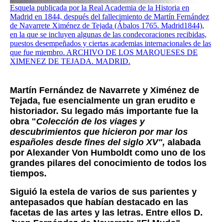
Esquela publicada por la Real Academia de la Historia en
Madrid en 1844, después del fallecimiento de Martín Fernández
de Navarrete Ximénez de Tejada (Ábalos 1765. Madrid1844),
en la que se incluyen algunas de las condecoraciones recibidas,
puestos desempeñados y ciertas academias internacionales de las
que fue miembro. ARCHIVO DE LOS MARQUESES DE
XIMENEZ DE TEJADA. MADRID.
Martín Fernández de Navarrete y Ximénez de
Tejada, fue esencialmente un gran erudito e
historiador. Su legado más importante fue la
obra "
Colección de los viages y
descubrimientos que hicieron por mar los
españoles desde fines del siglo XV",
alabada
por Alexander Von Humboldt como uno de los
grandes pilares del conocimiento de todos los
tiempos
.
Siguió la estela de varios de sus parientes y
antepasados que habían destacado en las
facetas de las artes y las letras. Entre ellos D.