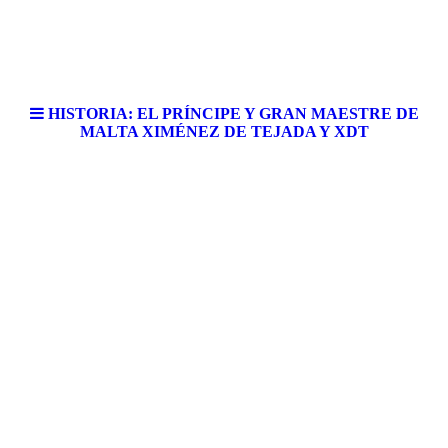
HISTORIA: EL PRÍNCIPE Y GRAN MAESTRE DE
MALTA XIMÉNEZ DE TEJADA Y XDT
XdT. Un Vino de Culto.
XdT. A cult